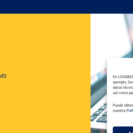
RMS
En LOGISBER 
ejemplo, Goo
datos técni
así como pa
Puede obten
nuestra
Pol