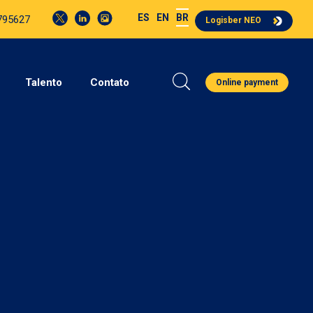
ES
EN
BR
4795627
Logisber NEO
Talento
Contato
Online payment