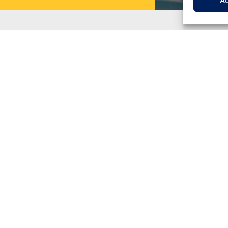
A
rio marítimo
Transitario aéreo
arítimo en Barcelona
Transitario aéreo en Madrid
arítimo en Madrid
Transitario aéreo en Barcelona
arítimo en Valencia
arítimo en Bilbao
arítimo en Algeciras