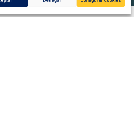
ceptar
Denegar
Configurar cookies
Transitario internacional
Transitario internacional en São Paulo
Transitario internacional en Marruecos