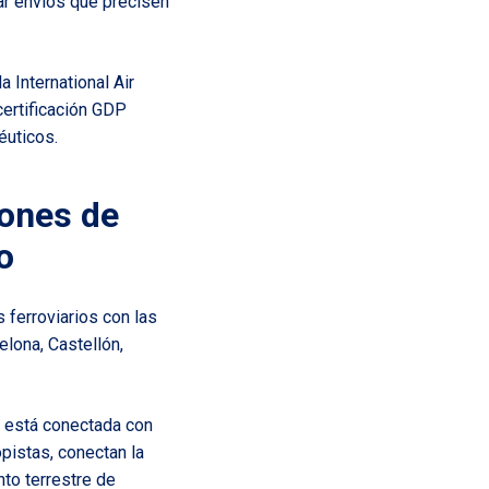
ar envíos que precisen
 International Air
certificación GDP
éuticos.
iones de
o
 ferroviarios con las
elona, Castellón,
ao está conectada con
opistas, conectan la
to terrestre de