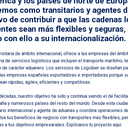
érica y los países de norte de Euro
cemos como transitarios y agentes 
ivo de contribuir a que las cadenas 
entes sean más flexibles y seguras,
 con ello a su internacionalización.
nsitaria de ámbito internacional, ofrece a las empresas del ámbi
a de servicios logísticos que incluyen el transporte marítimo, te
 de carácter aduanero. Los servicios de Logisber se diseñan pa
 las empresas españolas exportadoras e importadoras porque 
an rápidas, ágiles, eficientes y competitivas.
décadas, nuestro objetivo ha sido y continúa siendo el de facilit
paña y numerosos países del resto del mundo. Desde esta ciudad
ario internacional
y agente de aduanas y coordina operaciones de
ulsa tus beneficios de negocio con transportes más flexibles, pe
s a tus objetivos empresariales.
Explícanos tu proyecto aquí.