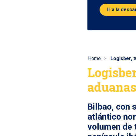
Ir a la desc
Home
Logisber, t
Logisber
aduanas
Bilbao, con s
atlántico no
volumen de t