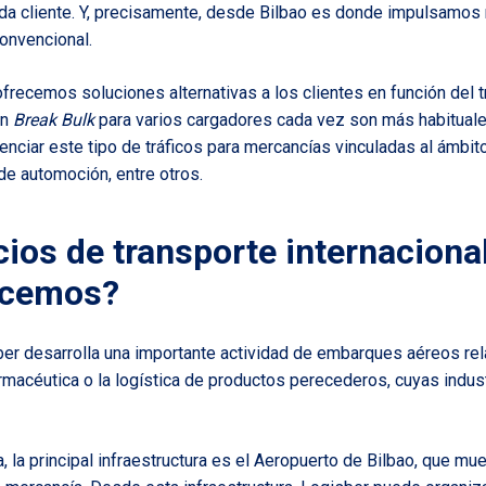
a cliente. Y, precisamente, desde Bilbao es donde impulsamos 
onvencional.
frecemos soluciones alternativas a los clientes en función del tr
en
Break Bulk
para varios cargadores cada vez son más habitual
nciar este tipo de tráficos para mercancías vinculadas al ámbito 
de automoción, entre otros.
cios de transporte internaciona
ecemos?
ber desarrolla una importante actividad de
embarques aéreos
rel
armacéutica
o la
logística de productos perecederos
, cuyas indus
, la principal infraestructura es el
Aeropuerto de Bilbao
, que mu