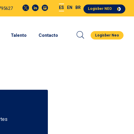
ES
EN
BR
4795627
Logisber NEO
Talento
Contacto
Logisber Neo
rtes