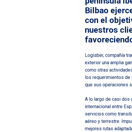
península ib
Bilbao ejer
con el objet
nuestros cli
favoreciendo
Logisber, compañía tra
exterior una amplia gam
como otras actividades
los requerimientos de
que sus operaciones se
A lo largo de casi dos 
internacional entre Es
servicios como
transit
aéreo y terrestre. Imp
mejores rutas adaptada