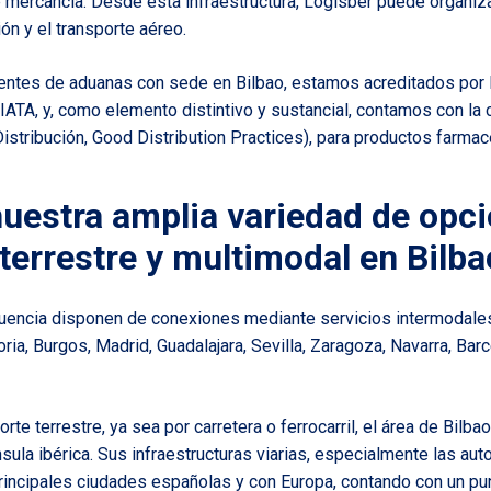
mercancía. Desde esta infraestructura, Logisber puede organiz
ión y el transporte aéreo.
entes de aduanas con sede en Bilbao, estamos acreditados por la
IATA
, y, como elemento distintivo y sustancial, contamos con la
istribución, Good Distribution Practices), para productos farmac
uestra amplia variedad de opc
terrestre y multimodal en Bilba
fluencia disponen de conexiones mediante servicios intermodales
oria, Burgos, Madrid, Guadalajara, Sevilla, Zaragoza, Navarra, Barc
orte terrestre, ya sea por carretera o ferrocarril, el área de Bilb
sula ibérica. Sus infraestructuras viarias, especialmente las aut
principales ciudades españolas y con Europa, contando con un pun