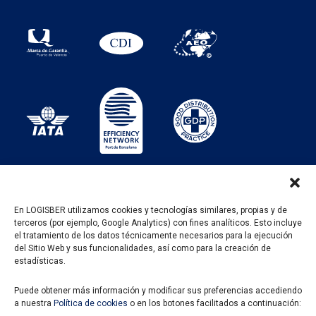
En LOGISBER utilizamos cookies y tecnologías similares, propias y de
terceros (por ejemplo, Google Analytics) con fines analíticos. Esto incluye
PROGRAMA KIT DIGITAL FINANCIADO POR LOS
el tratamiento de los datos técnicamente necesarios para la ejecución
FONDOS NEXT GENERATION DEL MECANISMO DE
del Sitio Web y sus funcionalidades, así como para la creación de
RECUPERACIÓN Y RESILENCIA
estadísticas.
Puede obtener más información y modificar sus preferencias accediendo
a nuestra
Política de cookies
o en los botones facilitados a continuación: