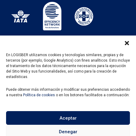
En LOGISBER utilizamos cookies y tecnologías similares, propias y de
terceros (por ejemplo, Google Analytics) con fines analíticos. Esto incluye
PROGRAMA KIT DIGITAL FINANCIADO POR LOS
el tratamiento de los datos técnicamente necesarios para la ejecución
FONDOS NEXT GENERATION DEL MECANISMO DE
del Sitio Web y sus funcionalidades, así como para la creación de
RECUPERACIÓN Y RESILENCIA
estadísticas.
Puede obtener más información y modificar sus preferencias accediendo
a nuestra
Política de cookies
o en los botones facilitados a continuación:
Aceptar
Denegar