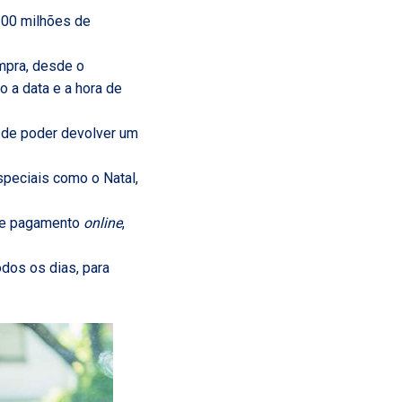
 200 milhões de
mpra, desde o
 a data e a hora de
e de poder devolver um
speciais como o Natal,
 de pagamento
online
,
odos os dias, para