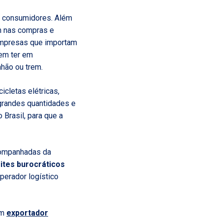
os consumidores. Além
am nas compras e
 empresas que importam
vem ter em
nhão ou trem.
icletas elétricas,
grandes quantidades e
Brasil, para que a
companhadas da
ites burocráticos
perador logístico
um
exportador