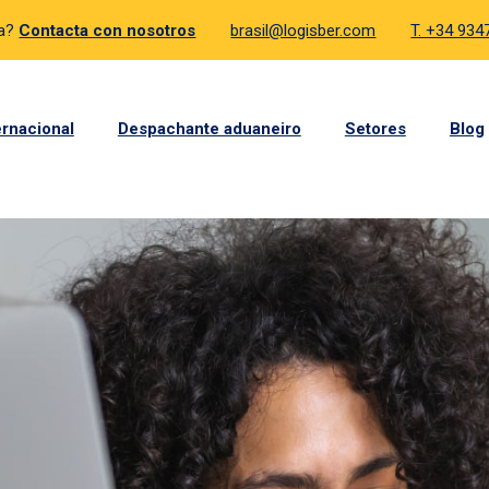
da?
Contacta con nosotros
brasil@logisber.com
T. +34 93
ernacional
Despachante aduaneiro
Setores
Blog