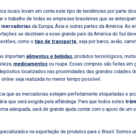
ica locais levam em conta este tipo de tendências por parte d
ar o trabalho de todas as empresas brasileiras que se antecip
 mercadorias
da Europa, Ásia e outras partes da América. As
portações se destinam a esse grande país da América do Sul de
uestões, como o
tipo de transporte
, seja por barco, avião, cami
ras importam
alimentos e bebidas
, produtos tecnológicos, motoc
eleza,
medicamentos
ou roupa. Essas compras são feitas em 
pósitos localizados nas proximidades das grandes cidades do 
online seja realizada no menor tempo possível.
cia que as mercadorias estejam perfeitamente etiquetadas e a
ia que será exigida pela alfândega. Para que todos estes
trâm
rma adequada, será de grande ajuda contar com o apoio de um o
pecializados na exportação de produtos para o Brasil. Somos 