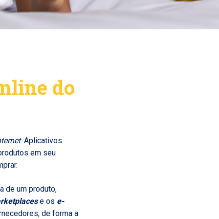
nline do
nternet
. Aplicativos
 produtos em seu
mprar.
ra de um produto,
rketplaces
e os
e-
rnecedores, de forma a