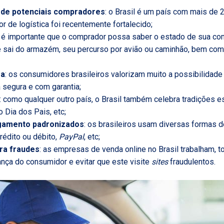
de potenciais compradores
: o Brasil é um país com mais de
or de logística foi recentemente fortalecido;
: é importante que o comprador possa saber o estado de sua co
ai do armazém, seu percurso por avião ou caminhão, bem como
sa
: os consumidores brasileiros valorizam muito a possibilidad
 segura e com garantia;
: como qualquer outro país, o Brasil também celebra tradições e
 Dia dos Pais, etc;
gamento padronizados
: os brasileiros usam diversas formas
rédito ou débito,
PayPal
, etc;
ra fraudes
: as empresas de venda online no Brasil trabalham, t
ança do consumidor e evitar que este visite
sites
fraudulentos.