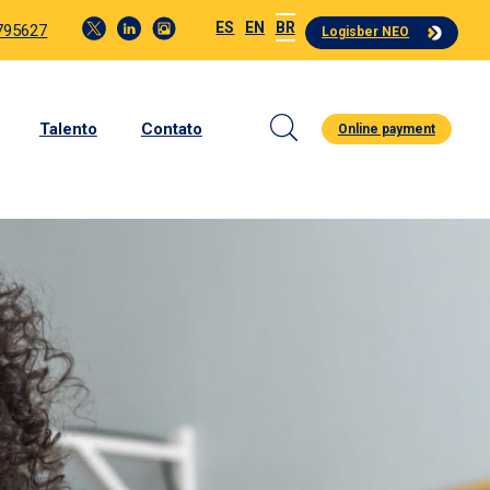
ES
EN
BR
4795627
Logisber NEO
Talento
Contato
Online payment