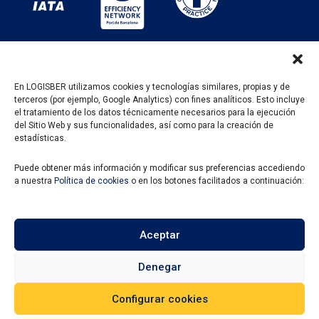
En LOGISBER utilizamos cookies y tecnologías similares, propias y de
terceros (por ejemplo, Google Analytics) con fines analíticos. Esto incluye
PROGRAMA KIT DIGITAL FINANCIADO POR LOS
el tratamiento de los datos técnicamente necesarios para la ejecución
FONDOS NEXT GENERATION DEL MECANISMO DE
del Sitio Web y sus funcionalidades, así como para la creación de
RECUPERACIÓN Y RESILENCIA
estadísticas.
Puede obtener más información y modificar sus preferencias accediendo
a nuestra
Política de cookies
o en los botones facilitados a continuación:
Aceptar
Denegar
Configurar cookies