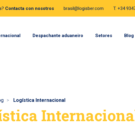
da?
Contacta con nosotros
brasil@logisber.com
T. +34 93
ernacional
Despachante aduaneiro
Setores
Blog
og
Logística Internacional
ística Internaciona