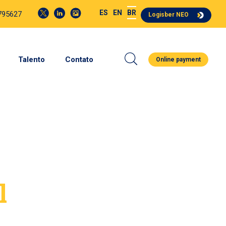
ES
EN
BR
4795627
Logisber NEO
Talento
Contato
Online payment
l