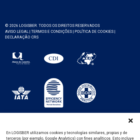
© 2026 LOGISBER. TODOS OS DIREITOS RESERVADOS
AVISO LEGAL
|
TERMOS E CONDIÇÕES
|
POLÍTICA DE COOKIES
|
DECLARAÇÃO CRS
En LOGISBER utilizamos cookies y tecnologías similares, propias y de
terceros (por ejemplo, Google Analytics) con fines analíticos. Esto incluye