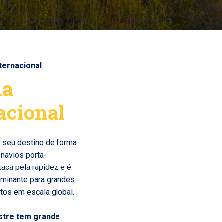
nternacional
na
acional
o seu destino de forma
navios porta-
aca pela rapidez e é
dominante para grandes
utos em escala global.
estre tem grande