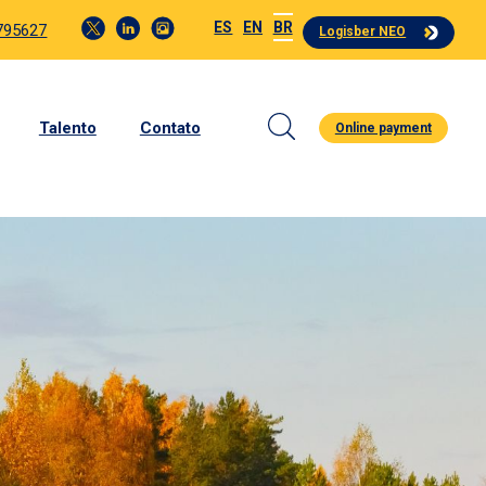
ES
EN
BR
4795627
Logisber NEO
Talento
Contato
Online payment