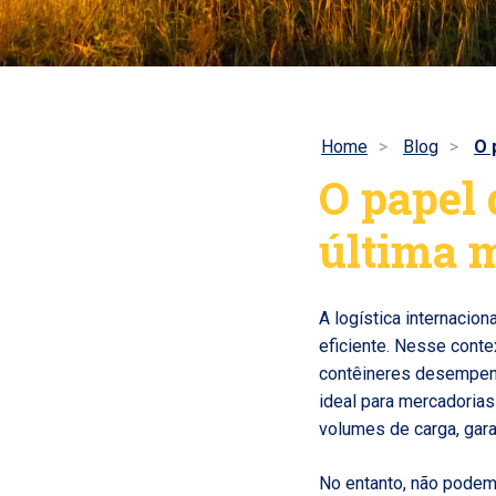
Home
Blog
O 
O papel 
última m
A logística internacio
eficiente. Nesse conte
contêineres desempenh
ideal para mercadorias
volumes de carga, gara
No entanto, não podemo