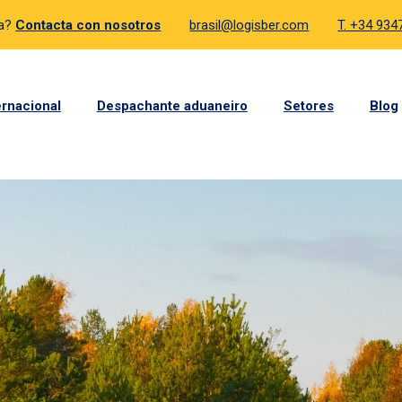
da?
Contacta con nosotros
brasil@logisber.com
T. +34 93
ernacional
Despachante aduaneiro
Setores
Blog