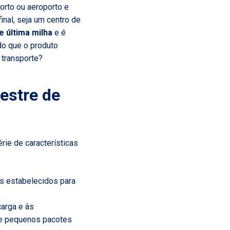
orto ou aeroporto e
inal, seja um centro de
e última milha
e é
do que o produto
 transporte?
estre de
érie de características
os estabelecidos para
carga e às
de pequenos pacotes