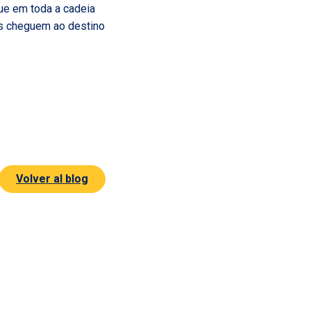
tue em toda a cadeia
ias cheguem ao destino
Volver al blog