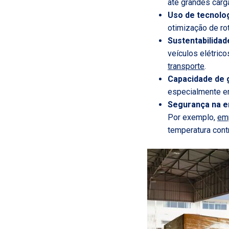
até grandes carg
Uso de tecnolo
otimização de rot
Sustentabilidad
veículos elétric
transporte
.
Capacidade de 
especialmente e
Segurança na e
Por exemplo,
emp
temperatura contr