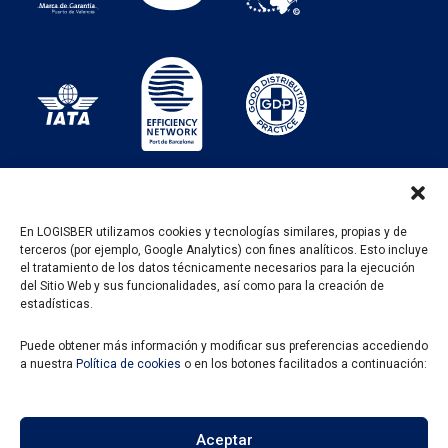
En LOGISBER utilizamos cookies y tecnologías similares, propias y de
terceros (por ejemplo, Google Analytics) con fines analíticos. Esto incluye
PROGRAMA KIT DIGITAL FINANCIADO POR LOS
el tratamiento de los datos técnicamente necesarios para la ejecución
FONDOS NEXT GENERATION DEL MECANISMO DE
del Sitio Web y sus funcionalidades, así como para la creación de
RECUPERACIÓN Y RESILENCIA
estadísticas.
Puede obtener más información y modificar sus preferencias accediendo
a nuestra
Política de cookies
o en los botones facilitados a continuación:
Aceptar