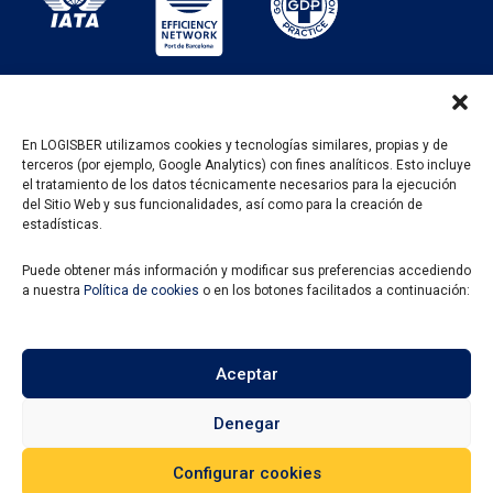
En LOGISBER utilizamos cookies y tecnologías similares, propias y de
terceros (por ejemplo, Google Analytics) con fines analíticos. Esto incluye
PROGRAMA KIT DIGITAL FINANCIADO POR LOS
el tratamiento de los datos técnicamente necesarios para la ejecución
FONDOS NEXT GENERATION DEL MECANISMO DE
del Sitio Web y sus funcionalidades, así como para la creación de
RECUPERACIÓN Y RESILENCIA
estadísticas.
Puede obtener más información y modificar sus preferencias accediendo
a nuestra
Política de cookies
o en los botones facilitados a continuación:
Aceptar
Denegar
Configurar cookies