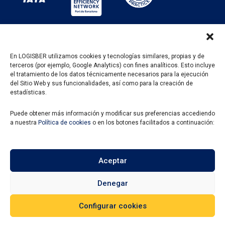
En LOGISBER utilizamos cookies y tecnologías similares, propias y de
terceros (por ejemplo, Google Analytics) con fines analíticos. Esto incluye
PROGRAMA KIT DIGITAL FINANCIADO POR LOS
el tratamiento de los datos técnicamente necesarios para la ejecución
FONDOS NEXT GENERATION DEL MECANISMO DE
del Sitio Web y sus funcionalidades, así como para la creación de
RECUPERACIÓN Y RESILENCIA
estadísticas.
Puede obtener más información y modificar sus preferencias accediendo
a nuestra
Política de cookies
o en los botones facilitados a continuación:
Aceptar
Denegar
Configurar cookies