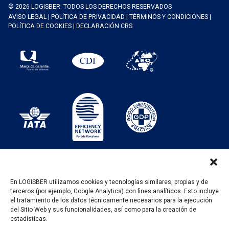
© 2026 LOGISBER. TODOS LOS DERECHOS RESERVADOS
AVISO LEGAL
|
POLÍTICA DE PRIVACIDAD
|
TÉRMINOS Y CONDICIONES
|
POLÍTICA DE COOKIES
|
DECLARACIÓN CRS
En LOGISBER utilizamos cookies y tecnologías similares, propias y de
terceros (por ejemplo, Google Analytics) con fines analíticos. Esto incluye
PROGRAMA KIT DIGITAL FINANCIADO POR LOS
el tratamiento de los datos técnicamente necesarios para la ejecución
FONDOS NEXT GENERATION DEL MECANISMO DE
del Sitio Web y sus funcionalidades, así como para la creación de
RECUPERACIÓN Y RESILENCIA
estadísticas.