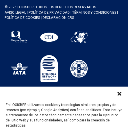
© 2026 LOGISBER. TODOS LOS DERECHOS RESERVADOS
AVISO LEGAL
|
POLÍTICA DE PRIVACIDAD
|
TÉRMINOS Y CONDICIONES
|
POLÍTICA DE COOKIES
|
DECLARACIÓN CRS
En LOGISBER utilizamos cookies y tecnologías similares, propias y de
terceros (por ejemplo, Google Analytics) con fines analíticos. Esto incluye
PROGRAMA KIT DIGITAL FINANCIADO POR LOS
el tratamiento de los datos técnicamente necesarios para la ejecución
FONDOS NEXT GENERATION DEL MECANISMO DE
del Sitio Web y sus funcionalidades, así como para la creación de
RECUPERACIÓN Y RESILENCIA
estadísticas.