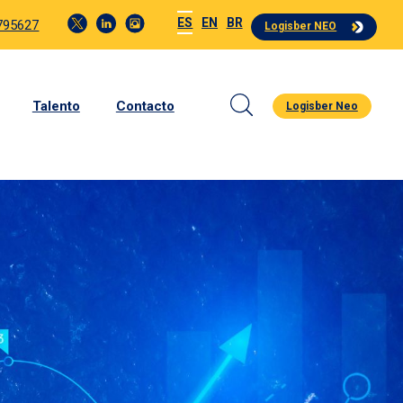
ES
EN
BR
4795627
Logisber NEO
Talento
Contacto
Logisber Neo