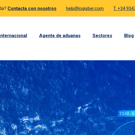
uda?
Contacta con nosotros
help@logisber.com
T. +34 93
internacional
Agente de aduanas
Sectores
Blog