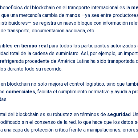
beneficios del blockchain en el transporte internacional es la
me
z que una mercancía cambia de manos —ya sea entre productore
distribuidores— se registra un nuevo bloque con información rele
 de transporte, documentación asociada, etc.
ibles en tiempo real
para todos los participantes autorizados e
lidad total de la cadena de suministro. Así, por ejemplo, un impo
a refrigerada procedente de América Latina ha sido transportada 
os durante todo su recorrido.
 en blockchain no solo mejora el control logístico, sino que tam
ios comerciales
, facilita el cumplimiento normativo y ayuda a pr
das.
tal del blockchain es su robustez en términos de
seguridad
. U
dificado sin el consenso de la red, lo que hace que los datos 
ta una capa de protección crítica frente a manipulaciones, errore