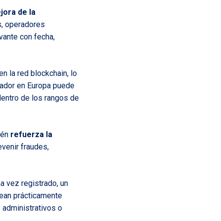
jora de la
s, operadores
vante con fecha,
n la red blockchain, lo
rtador en Europa puede
dentro de los rangos de
bién
refuerza la
evenir fraudes,
na vez registrado, un
sean prácticamente
s administrativos o