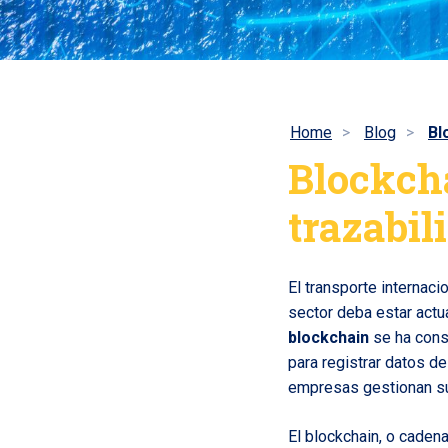
Home
Blog
Bl
Blockcha
trazabil
El transporte internac
sector deba estar actua
blockchain
se ha conso
para registrar datos d
empresas gestionan su
El blockchain, o caden