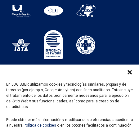
En LOGISBER utilizamos cookies y tecnologías similares, propias y de
terceros (por ejemplo, Google Analytics) con fines analíticos. Esto incluye
PROGRAMA KIT DIGITAL FINANCIADO POR LOS
el tratamiento de los datos técnicamente necesarios para la ejecución
FONDOS NEXT GENERATION DEL MECANISMO DE
del Sitio Web y sus funcionalidades, así como para la creación de
RECUPERACIÓN Y RESILENCIA
estadísticas.
Puede obtener más información y modificar sus preferencias accediendo
a nuestra
Política de cookies
o en los botones facilitados a continuación: