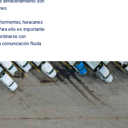
de almacenamiento son
nes.
tormentas, huracanes
Para ello es importante
oordinarse con
a comunicación fluida