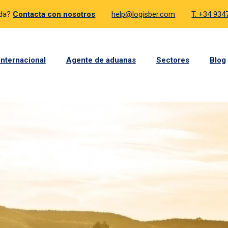
uda?
Contacta con nosotros
help@logisber.com
T. +34 93
internacional
Agente de aduanas
Sectores
Blog