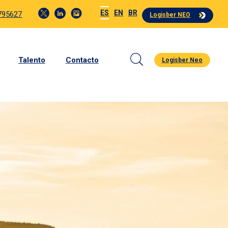
ES
EN
BR
4795627
Logisber NEO
Talento
Contacto
Logisber Neo