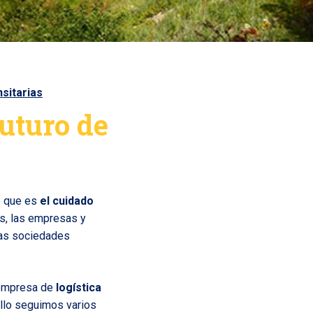
nsitarias
futuro de
e que es
el cuidado
os, las empresas y
las sociedades
 empresa de
logística
ello seguimos varios