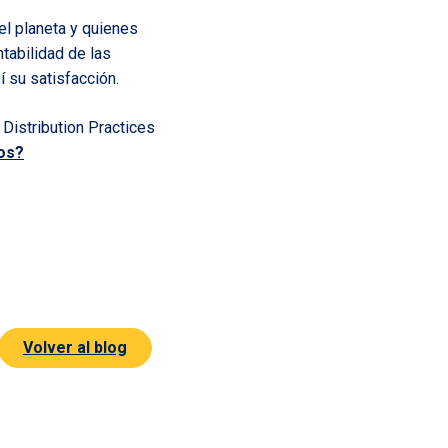
l planeta y quienes
ntabilidad de las
 su satisfacción.
istribution Practices
os?
Volver al blog