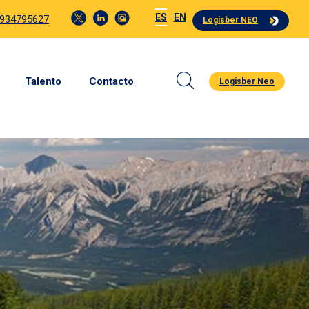
ES
EN
 934795627
Logisber NEO
Talento
Contacto
Logisber Neo