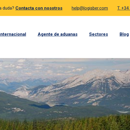
a duda?
Contacta con nosotros
help@logisber.com
T. +34
internacional
Agente de aduanas
Sectores
Blog