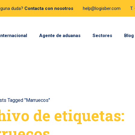
lguna duda?
Contacta con nosotros
help@logisber.com
T.
internacional
Agente de aduanas
Sectores
Blog
sts Tagged "Marruecos"
hivo de etiquetas:
ruecos