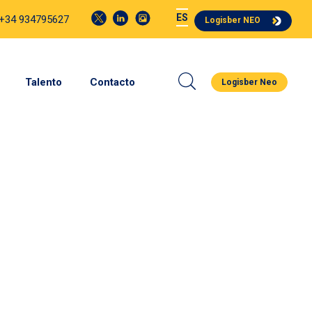
ES
 +34 934795627
Logisber NEO
Talento
Contacto
Logisber Neo