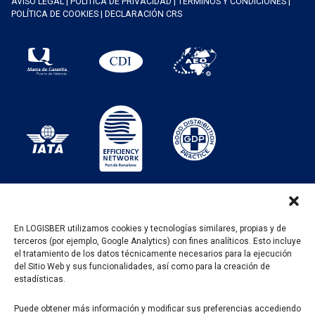
AVISO LEGAL
|
POLÍTICA DE PRIVACIDAD
|
TÉRMINOS Y CONDICIONES
|
POLÍTICA DE COOKIES
|
DECLARACIÓN CRS
En LOGISBER utilizamos cookies y tecnologías similares, propias y de
terceros (por ejemplo, Google Analytics) con fines analíticos. Esto incluye
PROGRAMA KIT DIGITAL FINANCIADO POR LOS
el tratamiento de los datos técnicamente necesarios para la ejecución
FONDOS NEXT GENERATION DEL MECANISMO DE
del Sitio Web y sus funcionalidades, así como para la creación de
RECUPERACIÓN Y RESILENCIA
estadísticas.
Puede obtener más información y modificar sus preferencias accediendo