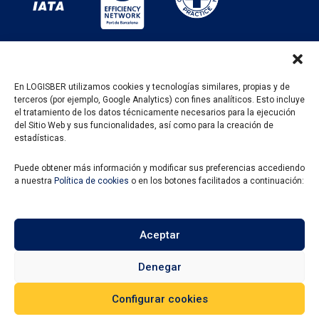
En LOGISBER utilizamos cookies y tecnologías similares, propias y de
terceros (por ejemplo, Google Analytics) con fines analíticos. Esto incluye
PROGRAMA KIT DIGITAL FINANCIADO POR LOS
el tratamiento de los datos técnicamente necesarios para la ejecución
FONDOS NEXT GENERATION DEL MECANISMO DE
del Sitio Web y sus funcionalidades, así como para la creación de
RECUPERACIÓN Y RESILENCIA
estadísticas.
Puede obtener más información y modificar sus preferencias accediendo
a nuestra
Política de cookies
o en los botones facilitados a continuación:
Aceptar
Denegar
Configurar cookies