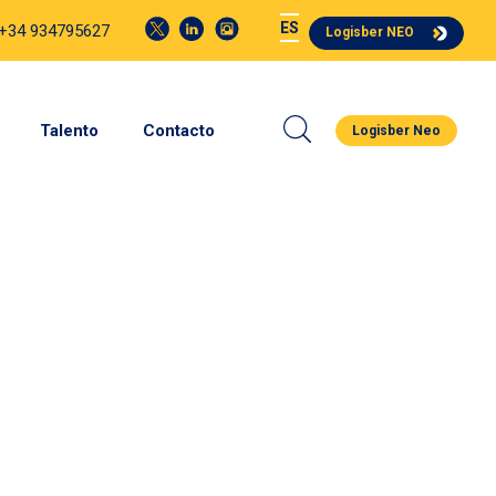
ES
 +34 934795627
Logisber NEO
Talento
Contacto
Logisber Neo