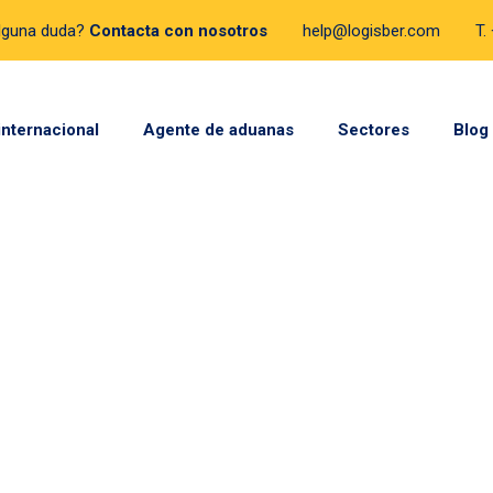
lguna duda?
Contacta con nosotros
help@logisber.com
T.
internacional
Agente de aduanas
Sectores
Blog