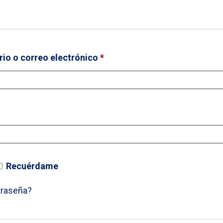
Obligatorio
io o correo electrónico
*
igatorio
Recuérdame
traseña?