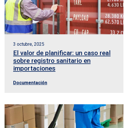
os
sporte internacional
te de aduanas
3 octubre, 2025
El valor de planificar: un caso real
tores
sobre registro sanitario en
importaciones
Documentación
nto
tacto