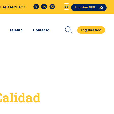
ES
 +34 934795627
Logisber NEO
Talento
Contacto
Logisber Neo
Calidad