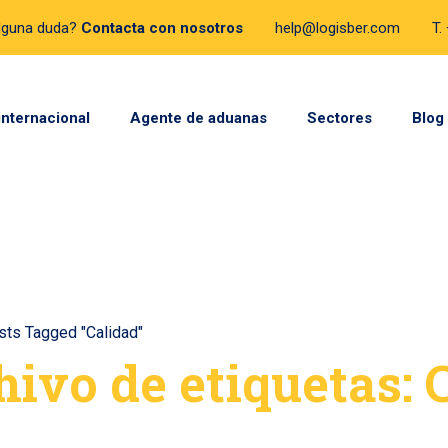
lguna duda?
Contacta con nosotros
help@logisber.com
T.
internacional
Agente de aduanas
Sectores
Blog
sts Tagged "Calidad"
hivo de etiquetas: 