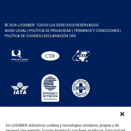
© 2026 LOGISBER. TODOS LOS DERECHOS RESERVADOS
AVISO LEGAL
|
POLÍTICA DE PRIVACIDAD
|
TÉRMINOS Y CONDICIONES
|
POLÍTICA DE COOKIES
|
DECLARACIÓN CRS
En LOGISBER utilizamos cookies y tecnologías similares, propias y de
terceros (por ejemplo, Google Analytics) con fines analíticos. Esto incluye