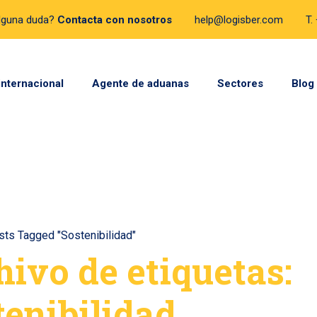
lguna duda?
Contacta con nosotros
help@logisber.com
T.
internacional
Agente de aduanas
Sectores
Blog
sts Tagged "Sostenibilidad"
hivo de etiquetas:
tenibilidad