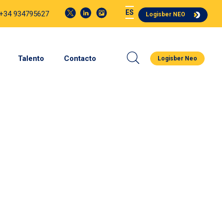
ES
 +34 934795627
Logisber NEO
Talento
Contacto
Logisber Neo