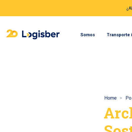
¿A
Somos
Transporte 
Home
Po
Arc
Sos