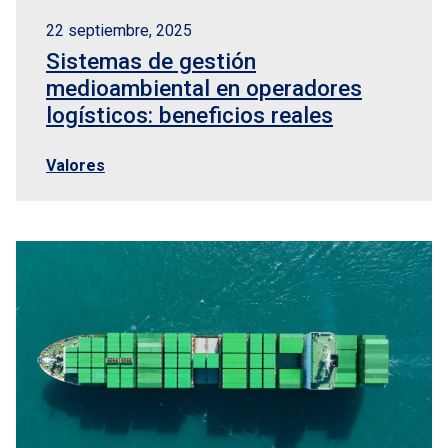
sporte internacional
22 septiembre, 2025
te de aduanas
Sistemas de gestión
medioambiental en operadores
tores
logísticos: beneficios reales
Valores
nto
tacto
EN
Logisber NEO