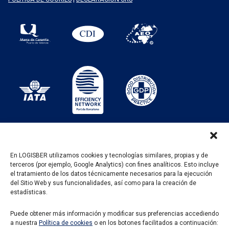
En LOGISBER utilizamos cookies y tecnologías similares, propias y de
terceros (por ejemplo, Google Analytics) con fines analíticos. Esto incluye
PROGRAMA KIT DIGITAL FINANCIADO POR LOS
el tratamiento de los datos técnicamente necesarios para la ejecución
FONDOS NEXT GENERATION DEL MECANISMO DE
del Sitio Web y sus funcionalidades, así como para la creación de
RECUPERACIÓN Y RESILENCIA
estadísticas.
Puede obtener más información y modificar sus preferencias accediendo
a nuestra
Política de cookies
o en los botones facilitados a continuación: