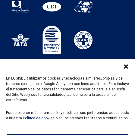
En LOGISBER utilizamos cookies y tecnologías similares, propias y de
terceros (por ejemplo, Google Analytics) con fines analíticos. Esto incluye
PROGRAMA KIT DIGITAL FINANCIADO POR LOS
el tratamiento de los datos técnicamente necesarios para la ejecución
FONDOS NEXT GENERATION DEL MECANISMO DE
del Sitio Web y sus funcionalidades, así como para la creación de
RECUPERACIÓN Y RESILENCIA
estadísticas.
Puede obtener más información y modificar sus preferencias accediendo
a nuestra
Política de cookies
o en los botones facilitados a continuación: