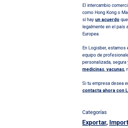
El intercambio comerci
como Hong Kong o Maca
sí hay
un acuerdo
que 
legalmente en el país 
Europea.
En Logisber, estamos e
equipo de profesionale
personalizada, segura 
medicinas
,
vacunas
,
Si tu empresa desea en
contacta ahora con 
Categorías
Exportar
,
Import