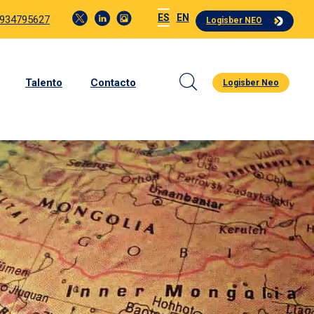
ES
EN
 934795627
Logisber NEO
Talento
Contacto
Logisber Neo