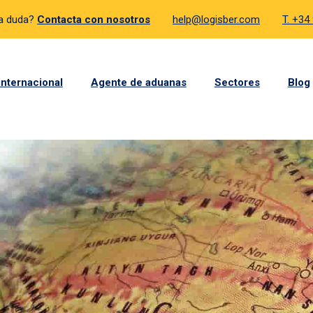
a duda?
Contacta con nosotros
help@logisber.com
T. +34
internacional
Agente de aduanas
Sectores
Blog