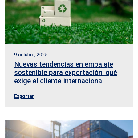
os
sporte internacional
te de aduanas
9 octubre, 2025
Nuevas tendencias en embalaje
tores
sostenible para exportación: qué
exige el cliente internacional
Exportar
nto
tacto