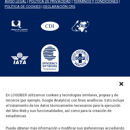
AVISO LEGAL
|
POLÍTICA DE PRIVACIDAD
|
TÉRMINOS Y CONDICIONES
|
POLÍTICA DE COOKIES
|
DECLARACIÓN CRS
En LOGISBER utilizamos cookies y tecnologías similares, propias y de
terceros (por ejemplo, Google Analytics) con fines analíticos. Esto incluye
PROGRAMA KIT DIGITAL FINANCIADO POR LOS
el tratamiento de los datos técnicamente necesarios para la ejecución
FONDOS NEXT GENERATION DEL MECANISMO DE
del Sitio Web y sus funcionalidades, así como para la creación de
RECUPERACIÓN Y RESILENCIA
estadísticas.
Puede obtener más información y modificar sus preferencias accediendo