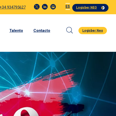
ES
 +34 934795627
Logisber NEO
Talento
Contacto
Logisber Neo