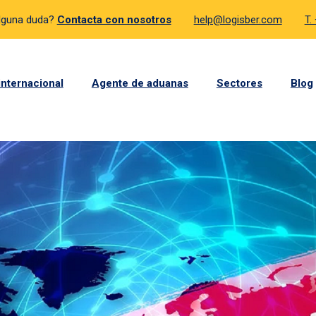
lguna duda?
Contacta con nosotros
help@logisber.com
T.
internacional
Agente de aduanas
Sectores
Blog