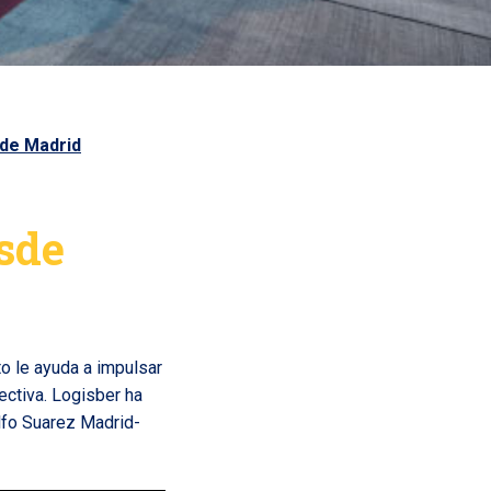
sde Madrid
sde
to le ayuda a impulsar
ectiva. Logisber ha
lfo Suarez Madrid-