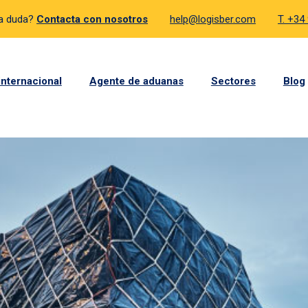
a duda?
Contacta con nosotros
help@logisber.com
T. +34
internacional
Agente de aduanas
Sectores
Blog