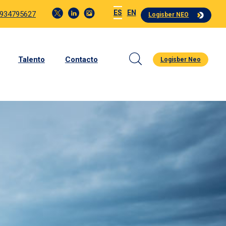
ES
EN
 934795627
Logisber NEO
Talento
Contacto
Logisber Neo