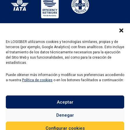
En LOGISBER utilizamos cookies y tecnologías similares, propias y de
terceros (por ejemplo, Google Analytics) con fines analíticos. Esto incluye
PROGRAMA KIT DIGITAL FINANCIADO POR LOS
el tratamiento de los datos técnicamente necesarios para la ejecución
FONDOS NEXT GENERATION DEL MECANISMO DE
del Sitio Web y sus funcionalidades, así como para la creación de
RECUPERACIÓN Y RESILENCIA
estadísticas.
Puede obtener más información y modificar sus preferencias accediendo
a nuestra
Política de cookies
o en los botones facilitados a continuación:
Aceptar
Denegar
Configurar cookies