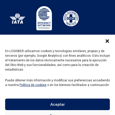
En LOGISBER utilizamos cookies y tecnologías similares, propias y de
terceros (por ejemplo, Google Analytics) con fines analíticos. Esto incluye
PROGRAMA KIT DIGITAL FINANCIADO POR LOS
el tratamiento de los datos técnicamente necesarios para la ejecución
FONDOS NEXT GENERATION DEL MECANISMO DE
del Sitio Web y sus funcionalidades, así como para la creación de
RECUPERACIÓN Y RESILENCIA
estadísticas.
Puede obtener más información y modificar sus preferencias accediendo
a nuestra
Política de cookies
o en los botones facilitados a continuación:
Aceptar