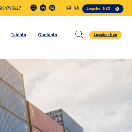
ES
EN
 934795627
Logisber NEO
Talento
Contacto
Logisber Neo