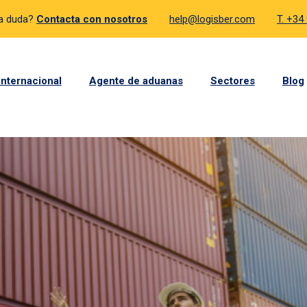
a duda?
Contacta con nosotros
help@logisber.com
T. +34
internacional
Agente de aduanas
Sectores
Blog