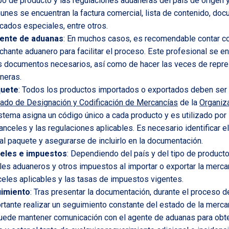
ipo de producto y las regulaciones aduaneras del país de origen y
es se encuentran la factura comercial, lista de contenido, doc
ficados especiales, entre otros.
gente de aduanas
: En muchos casos, es recomendable contar c
hante aduanero para facilitar el proceso. Este profesional se en
os documentos necesarios, así como de hacer las veces de repre
neras.
quete
: Todos los productos importados o exportados deben ser 
ado de Designación y Codificación de Mercancías
de la
Organiz
istema asigna un código único a cada producto y es utilizado por
anceles y las regulaciones aplicables. Es necesario identificar e
al paquete y asegurarse de incluirlo en la documentación.
celes e impuestos
: Dependiendo del país y del tipo de product
les aduaneros y otros impuestos al importar o exportar la merca
nceles aplicables y las tasas de impuestos vigentes.
uimiento
: Tras presentar la documentación, durante el proceso 
tante realizar un seguimiento constante del estado de la mercan
puede mantener comunicación con el agente de aduanas para obt