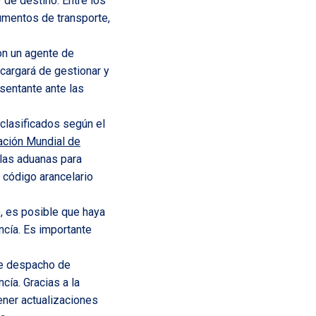
 de destino. Entre los
umentos de transporte,
on un agente de
cargará de gestionar y
sentante ante las
clasificados según el
ación Mundial de
 las aduanas para
l código arancelario
o, es posible que haya
ncía. Es importante
de despacho de
cía. Gracias a la
ener actualizaciones