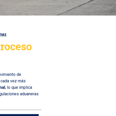
nas
proceso
ovimiento de
o cada vez más
nal
, lo que implica
regulaciones aduaneras