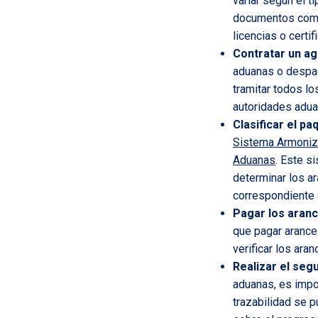
variar según el t
documentos comun
licencias o certi
Contratar un a
aduanas o despac
tramitar todos l
autoridades adua
Clasificar el pa
Sistema Armoniz
Aduanas
. Este s
determinar los ar
correspondiente 
Pagar los aran
que pagar arance
verificar los ara
Realizar el seg
aduanas, es impor
trazabilidad se 