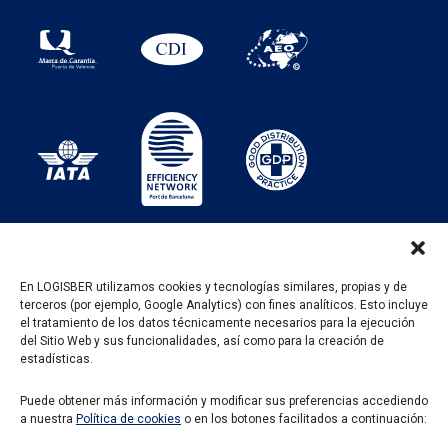
En LOGISBER utilizamos cookies y tecnologías similares, propias y de
terceros (por ejemplo, Google Analytics) con fines analíticos. Esto incluye
PROGRAMA KIT DIGITAL FINANCIADO POR LOS
el tratamiento de los datos técnicamente necesarios para la ejecución
FONDOS NEXT GENERATION DEL MECANISMO DE
del Sitio Web y sus funcionalidades, así como para la creación de
RECUPERACIÓN Y RESILENCIA
estadísticas.
Puede obtener más información y modificar sus preferencias accediendo
a nuestra
Política de cookies
o en los botones facilitados a continuación: