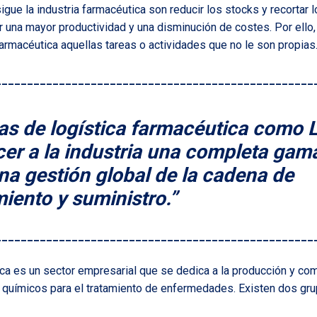
igue la industria farmacéutica son reducir los stocks y recortar
r una mayor productividad y una disminución de costes. Por ello,
armacéutica aquellas tareas o actividades que no le son propias
__________________________________________________
s de logística farmacéutica como 
er a la industria una completa gam
una gestión global de la cadena de
iento y suministro.”
__________________________________________________
ica es un sector empresarial que se dedica a la producción y com
 químicos para el tratamiento de enfermedades. Existen dos gru