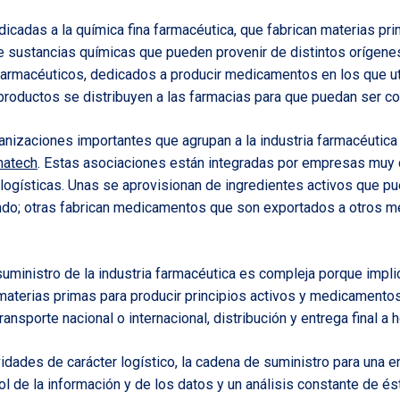
cadas a la química fina farmacéutica, que fabrican materias pri
de sustancias químicas que pueden provenir de distintos orígene
 farmacéuticos, dedicados a producir medicamentos en los que uti
 productos se distribuyen a las farmacias para que puedan ser 
nizaciones importantes que agrupan a la industria farmacéutica 
matech
. Estas asociaciones están integradas por empresas muy 
logísticas. Unas se aprovisionan de ingredientes activos que p
undo; otras fabrican medicamentos que son exportados a otros 
suministro de la industria farmacéutica es compleja porque implic
aterias primas para producir principios activos y medicamentos
ansporte nacional o internacional, distribución y entrega final a 
dades de carácter logístico, la cadena de suministro para una 
ol de la información y de los datos y un análisis constante de é