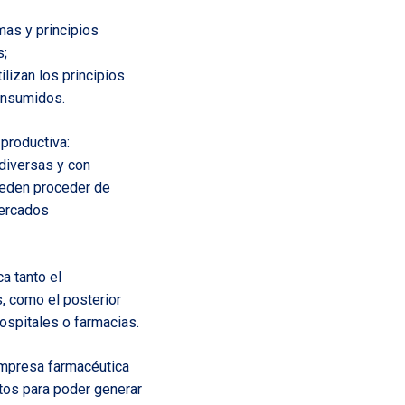
mas y principios
s;
lizan los principios
consumidos.
productiva:
diversas y con
ueden proceder de
mercados
a tanto el
, como el posterior
hospitales o farmacias.
empresa farmacéutica
stos para poder generar