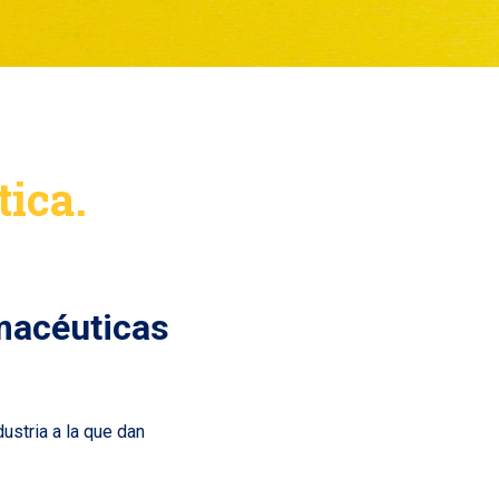
ica.
macéuticas
ustria a la que dan