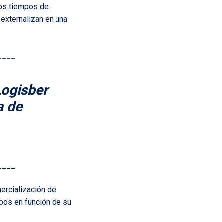
 los tiempos de
 externalizan en una
.
____
Logisber
a de
____
ercialización de
pos en función de su