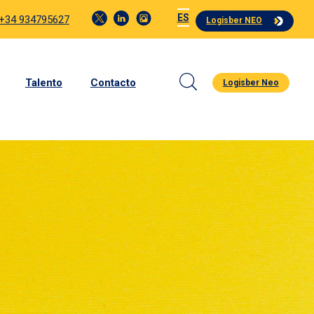
ES
 +34 934795627
Logisber NEO
Talento
Contacto
Logisber Neo