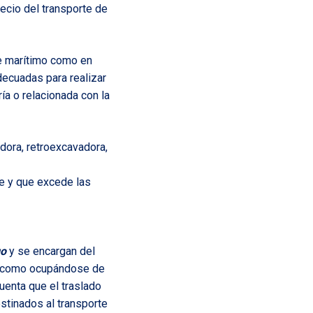
recio del transporte de
te marítimo como en
decuadas para realizar
ería o relacionada con la
dora, retroexcavadora,
ble y que excede las
go
y se encargan del
sí como ocupándose de
uenta que el traslado
estinados al transporte