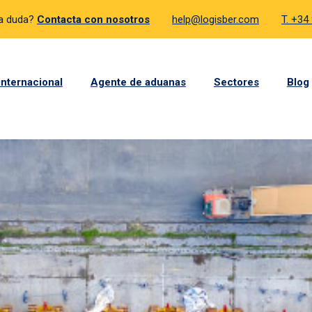
a duda?
Contacta con nosotros
help@logisber.com
T. +34
internacional
Agente de aduanas
Sectores
Blog