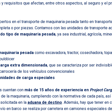
 y requisitos que afectan, entre otros aspectos, al seguro y el p
ertos en el transporte de maquinaria pesada tanto en transpor
mpleta o por piezas. Contamos con las unidades de transporte a
do tipo de maquinaria pesada
, ya sea industrial, agrícola, min
maquinaria pesada
como excavadora, tractor, cosechadora, topa
 buldócer
carga extra dimensionada
, que se caracteriza por ser indivisi
arrocería de los vehículos convencionales
unidades de carga especiales
s cuentan con
más de 15 años de experiencia en
Project Car
e de la maquinaria, cumpliendo con la normativa de cada país, a
solicitada en la
aduana de destino
. Además, hay que tener en c
envío en barco se realiza por carretera en camiones especiales d