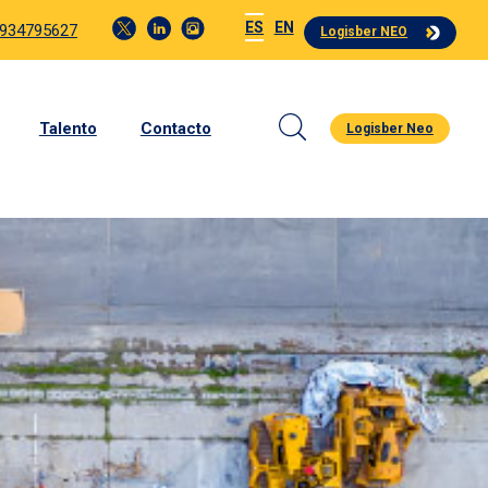
ES
EN
 934795627
Logisber NEO
Talento
Contacto
Logisber Neo