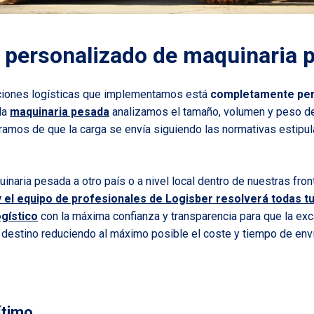
 personalizado de maquinaria 
ciones logísticas que implementamos está
completamente per
 la
maquinaria pesada
analizamos el tamaño, volumen y peso d
ramos de que la carga se envía siguiendo las normativas estipu
inaria pesada a otro país o a nivel local dentro de nuestras fro
 el equipo de profesionales de Logisber resolverá todas tu
ogístico
con la máxima confianza y transparencia para que la exca
u destino reduciendo al máximo posible el coste y tiempo de enví
ítimo