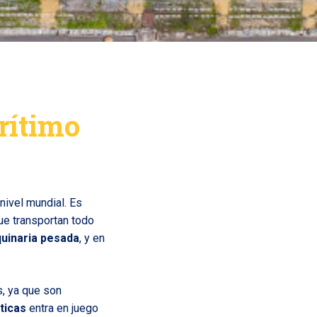
rítimo
nivel mundial. Es
e transportan todo
uinaria pesada
, y en
s, ya que son
ticas
entra en juego