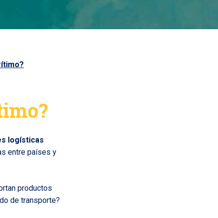
rítimo?
ítimo?
s logísticas
as entre países y
ortan productos
odo de transporte?