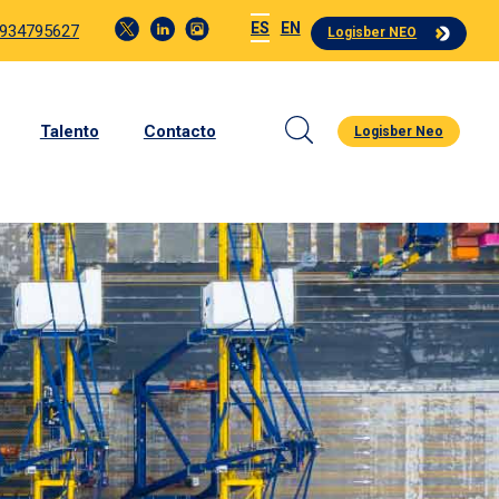
ES
EN
 934795627
Logisber NEO
Talento
Contacto
Logisber Neo