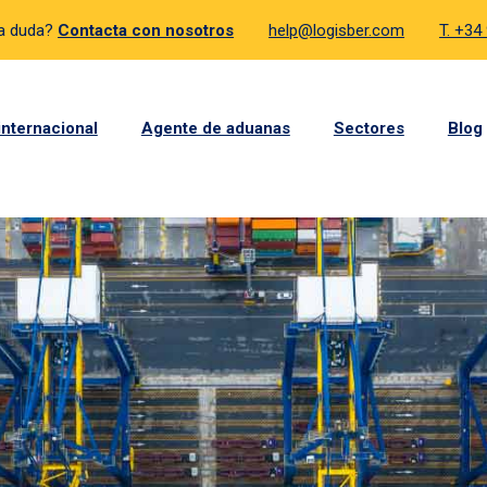
a duda?
Contacta con nosotros
help@logisber.com
T. +34
internacional
Agente de aduanas
Sectores
Blog