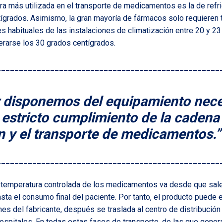
a más utilizada en el transporte de medicamentos es la de refrig
tígrados. Asimismo, la gran mayoría de fármacos solo requieren
habituales de las instalaciones de climatización entre 20 y 23
rarse los 30 grados centígrados.
__________________________________________________
r disponemos del equipamiento nece
 estricto cumplimiento de la cadena 
 y el transporte de medicamentos.”
__________________________________________________
 temperatura controlada de los medicamentos va desde que sale 
sta el consumo final del paciente. Por tanto, el producto puede 
nes del fabricante, después se traslada al centro de distribución
hospitales. En todas estas fases de transporte, de las que gene