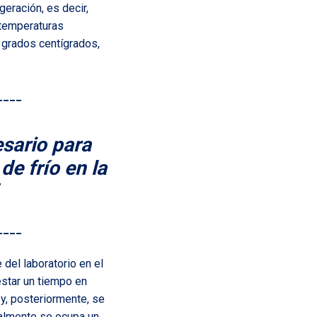
eración, es decir,
 temperaturas
 grados centígrados,
____
sario para
de frío en la
____
del laboratorio en el
estar un tiempo en
 y, posteriormente, se
ralmente se ocupa un