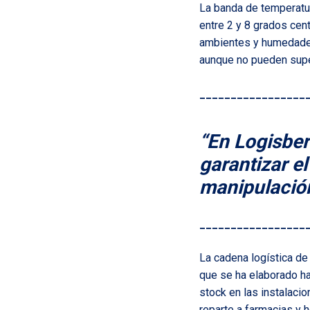
La banda de temperatur
entre 2 y 8 grados cen
ambientes y humedades 
aunque no pueden supe
_________________
“En Logisbe
garantizar el
manipulación
_________________
La cadena logística de
que se ha elaborado ha
stock en las instalacio
reparte a farmacias y 