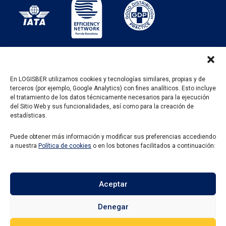
En LOGISBER utilizamos cookies y tecnologías similares, propias y de
terceros (por ejemplo, Google Analytics) con fines analíticos. Esto incluye
PROGRAMA KIT DIGITAL FINANCIADO POR LOS
el tratamiento de los datos técnicamente necesarios para la ejecución
FONDOS NEXT GENERATION DEL MECANISMO DE
del Sitio Web y sus funcionalidades, así como para la creación de
RECUPERACIÓN Y RESILENCIA
estadísticas.
Puede obtener más información y modificar sus preferencias accediendo
a nuestra
Política de cookies
o en los botones facilitados a continuación:
Aceptar
Denegar