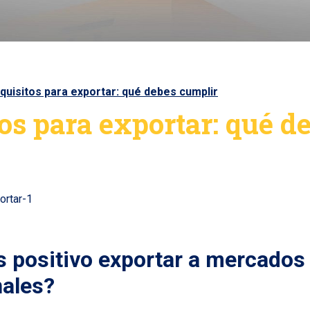
quisitos para exportar: qué debes cumplir
os para exportar: qué d
s positivo exportar a mercados
nales?