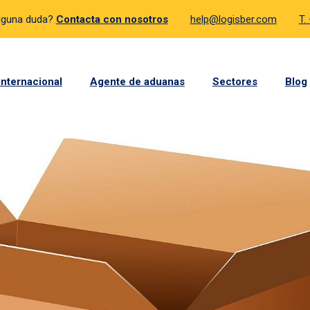
lguna duda?
Contacta con nosotros
help@logisber.com
T.
internacional
Agente de aduanas
Sectores
Blog