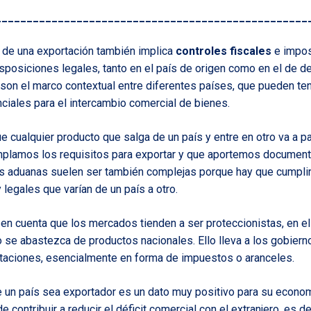
__________________________________________________
 de una exportación también implica
controles fiscales
e impos
sposiciones legales, tanto en el país de origen como en el de de
son el marco contextual entre diferentes países, que pueden te
ciales para el intercambio comercial de bienes.
e cualquier producto que salga de un país y entre en otro va a p
mplamos los requisitos para exportar y que aportemos document
as aduanas suelen ser también complejas porque hay que cumplir
 legales que varían de un país a otro.
en cuenta que los mercados tienden a ser proteccionistas, en el
 se abastezca de productos nacionales. Ello lleva a los gobiern
rtaciones, esencialmente en forma de impuestos o aranceles.
ue un país sea exportador es un dato muy positivo para su econo
contribuir a reducir el déficit comercial con el extranjero, es dec