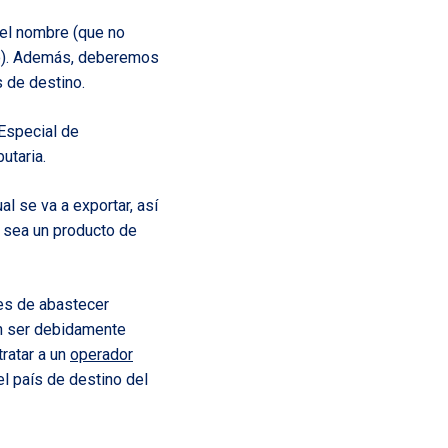
 el nombre (que no
vo). Además, deberemos
s de destino.
 Especial de
utaria.
al se va a exportar, así
e sea un producto de
es de abastecer
n ser debidamente
ratar a un
operador
l país de destino del