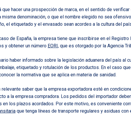
á que hacer una prospección de marca, en el sentido de verificar
la misma denominación, o que el nombre elegido no sea ofensi
o, el etiquetado y el envasado sean acordes a la cultura del paí
l caso de España, la empresa tiene que inscribirse en el Registro
s y obtener un número
EORI
, que es otorgado por la Agencia Trib
ario haber informado sobre la legislación aduanera del país al cu
alaje, etiquetado y rotulación de los productos. En el caso qu
nocer la normativa que se aplica en materia de sanidad.
s relevante saber que la empresa exportadora esté en condicion
to a la empresa compradora. Los pedidos del importador debe
 en los plazos acordados. Por este motivo, es conveniente cont
nsitaria
que tenga líneas de transporte regulares y asiduas con e