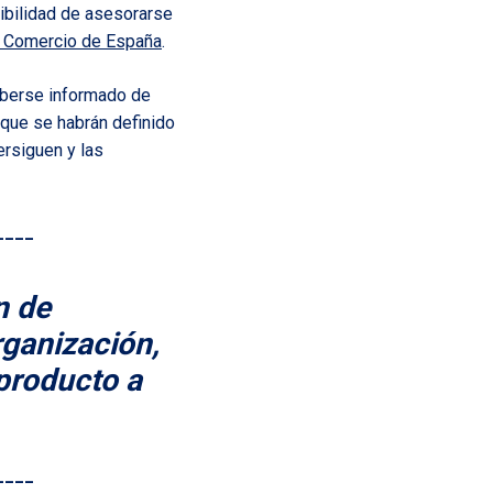
ibilidad de asesorarse
 Comercio de España
.
haberse informado de
orque se habrán definido
ersiguen y las
____
n de
rganización,
 producto a
____