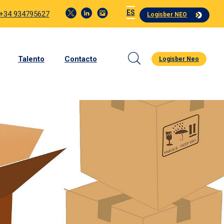
ES
 +34 934795627
Logisber NEO
Talento
Contacto
Logisber Neo