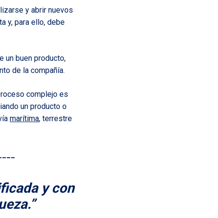
izarse y abrir nuevos
 y, para ello, debe
ne un buen producto,
nto de la compañía.
 proceso complejo es
viando un producto o
vía
marítima
, terrestre
____
ificada y con
ueza.”