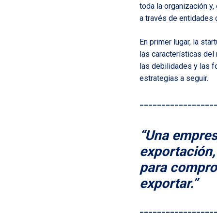
toda la organización y
a través de entidades
En primer lugar, la st
las características del
las debilidades y las 
estrategias a seguir.
_________________
“Una empres
exportación,
para comprob
exportar.”
_________________