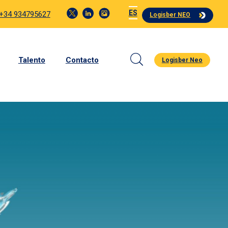
ES
 +34 934795627
Logisber NEO
Talento
Contacto
Logisber Neo