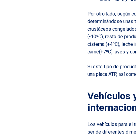
Por otro lado, según c
determinándose unas t
crustáceos congelados 
(-10ºC), resto de prod
cisterna (+4ºC), leche 
carne(+7ºC), aves y co
Si este tipo de produc
una placa ATP, así com
Vehículos 
internacion
Los vehículos para el 
ser de diferentes dime