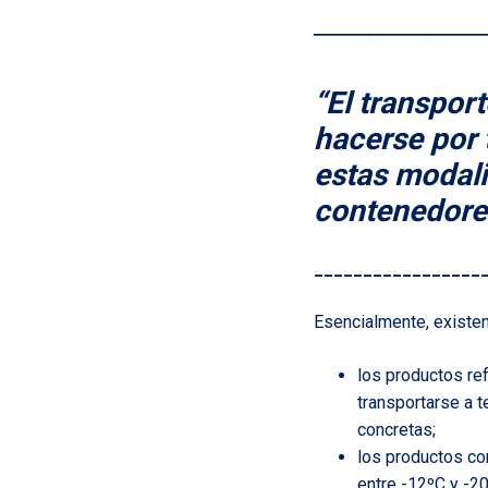
______________________
“El transpor
hacerse por 
estas modali
contenedore
_________________
Esencialmente, existen
los productos re
transportarse a t
concretas;
los productos co
entre -12ºC y -20