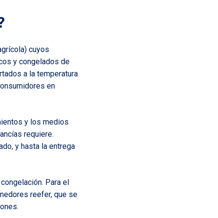
?
agrícola) cuyos
escos y congelados de
rtados a la temperatura
 consumidores en
amientos y los medios
ancías requiere.
do, y hasta la entrega
congelación. Para el
nedores reefer, que se
iones.