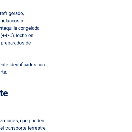
refrigerado,
 moluscos o
ntequilla congelada
(+4ºC), leche en
 y preparados de
ente identificados con
rte.
te
r camiones, que pueden
l transporte terrestre