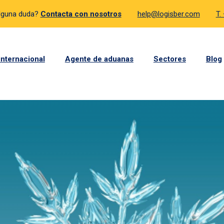
lguna duda?
Contacta con nosotros
help@logisber.com
T.
internacional
Agente de aduanas
Sectores
Blog