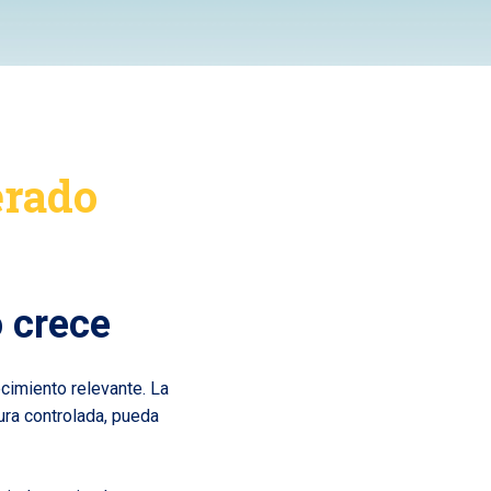
erado
o crece
ecimiento relevante. La
ura controlada, pueda