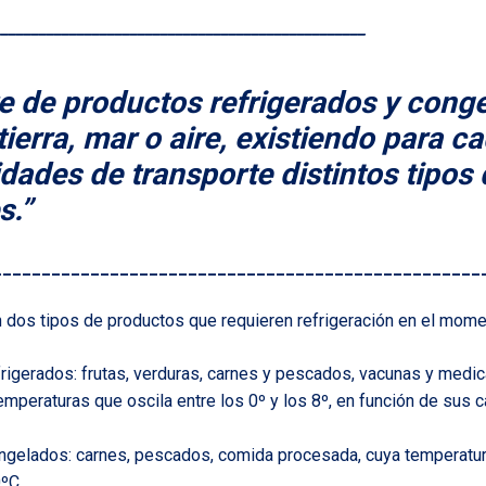
_________________________________________________
te de productos refrigerados y con
tierra, mar o aire, existiendo para c
dades de transporte distintos tipos 
s.”
__________________________________________________
 dos tipos de productos que requieren refrigeración en el mome
frigerados: frutas, verduras, carnes y pescados, vacunas y med
emperaturas que oscila entre los 0º y los 8º, en función de sus c
ngelados: carnes, pescados, comida procesada, cuya temperatur
ºC.