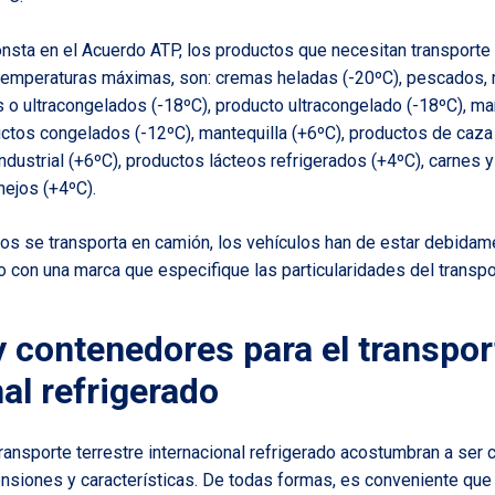
onsta en el Acuerdo ATP, los productos que necesitan transporte 
emperaturas máximas, son: cremas heladas (-20ºC), pescados,
o ultracongelados (-18ºC), producto ultracongelado (-18ºC), ma
uctos congelados (-12ºC), mantequilla (+6ºC), productos de caza 
industrial (+6ºC), productos lácteos refrigerados (+4ºC), carnes
nejos (+4ºC).
tos se transporta en camión, los vehículos han de estar debidam
o con una marca que especifique las particularidades del transpo
y contenedores para el transpor
al refrigerado
transporte terrestre internacional refrigerado acostumbran a se
nsiones y características. De todas formas, es conveniente que e