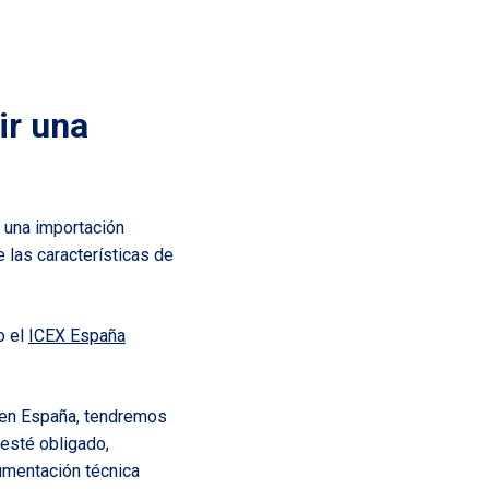
ir una
 una importación
 las características de
o el
ICEX España
o en España, tendremos
 esté obligado,
umentación técnica