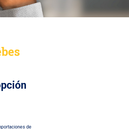
ebes
opción
importaciones de