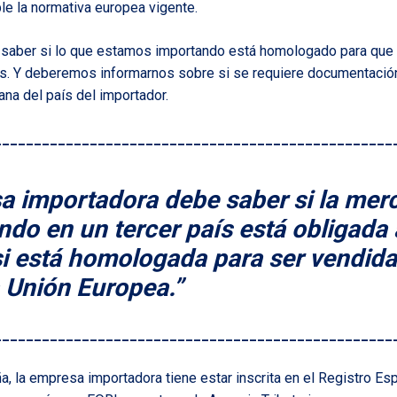
ple la normativa europea vigente.
 saber si lo que estamos importando está homologado para que
ís. Y deberemos informarnos sobre si se requiere documentación
ana del país del importador.
__________________________________________________
a importadora debe saber si la mer
do en un tercer país está obligada a
i está homologada para ser vendida
a Unión Europea.”
__________________________________________________
ña, la empresa importadora tiene estar inscrita en el Registro E