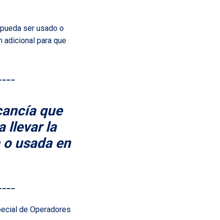
 pueda ser usado o
 adicional para que
____
cancía que
 llevar la
 o usada en
____
special de Operadores