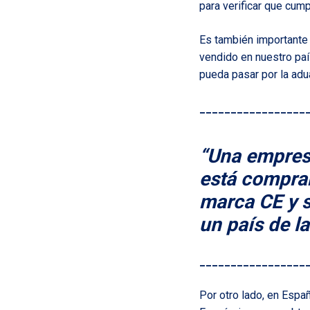
para verificar que cum
Es también importante
vendido en nuestro pa
pueda pasar por la adu
_________________
“Una empres
está compran
marca CE y s
un país de l
_________________
Por otro lado, en Espa