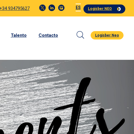
ES
 +34 934795627
Logisber NEO
Talento
Contacto
Logisber Neo