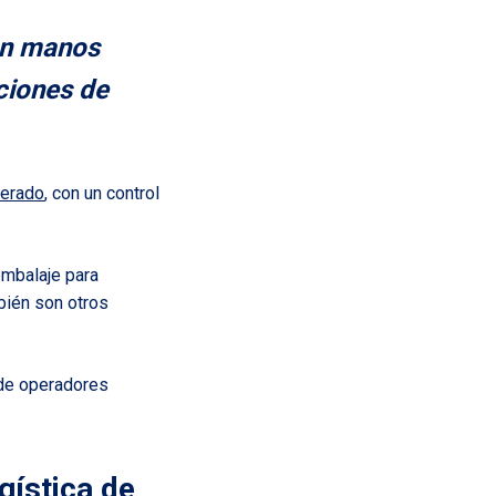
 en manos
ciones de
gerado
, con un control
embalaje para
bién son otros
 de operadores
ogística de