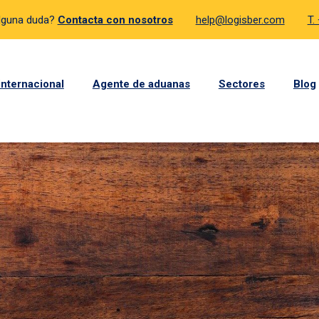
lguna duda?
Contacta con nosotros
help@logisber.com
T.
internacional
Agente de aduanas
Sectores
Blog