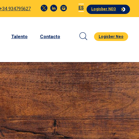
ES
 +34 934795627
Logisber NEO
Talento
Contacto
Logisber Neo